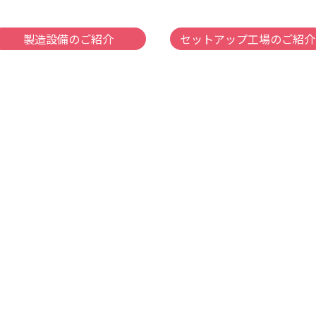
製造設備のご紹介
セットアップ工場のご紹介
Sanpou Sweets Factory since 1985
三宝製菓 株式会社
〒322-0048 栃木県鹿沼市村井町208-1
Copyright © 三宝製菓 株式会社. All Rights Reserved.
89-60-1234
FAX：0289-64-9